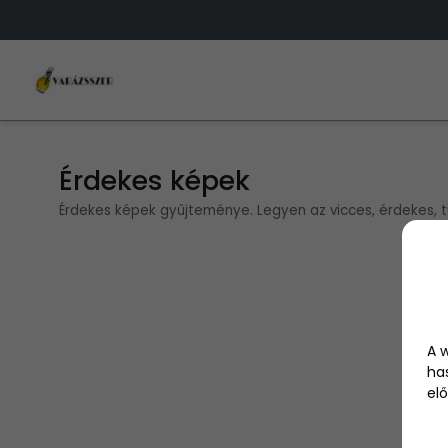
Érdekes képek
Érdekes képek gyűjteménye. Legyen az vicces, érdekes, 
A 
ha
elő