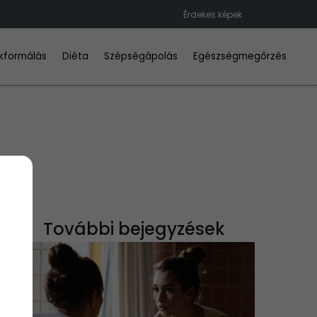
Érdekes képek
kformálás
Diéta
Szépségápolás
Egészségmegőrzés
További bejegyzések