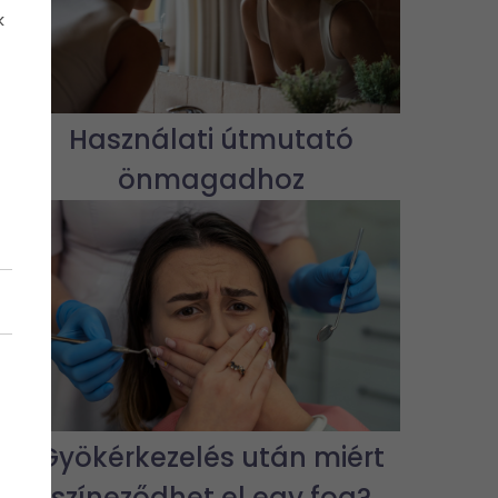
k
Használati útmutató
önmagadhoz
Gyökérkezelés után miért
színeződhet el egy fog?