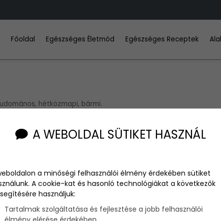
Főoldal
Egészséges Életmód
Egészséges Receptek
Ala
tudomános, hétközmapi, bármi.
A WEBOLDAL SÜTIKET HASZNÁL
weboldalon a minőségi felhasználói élmény érdekében sütiket
sználunk. A cookie-kat és hasonló technológiákat a következők
segítésére használjuk:
Tartalmak szolgáltatása és fejlesztése a jobb felhasználói
élmény elérése érdekében