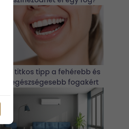
7 titkos tipp a fehérebb és
egészségesebb fogakért