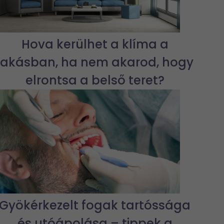
Hova kerülhet a klíma a
lakásban, ha nem akarod, hogy
elrontsa a belső teret?
Gyökérkezelt fogak tartóssága
és utóápolása – tippek a