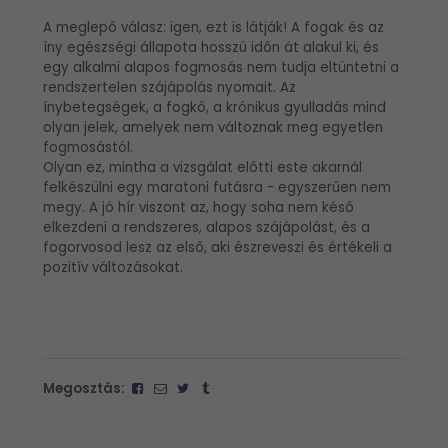
A meglepő válasz: igen, ezt is látják! A fogak és az
íny egészségi állapota hosszú időn át alakul ki, és
egy alkalmi alapos fogmosás nem tudja eltüntetni a
rendszertelen szájápolás nyomait. Az
ínybetegségek, a fogkő, a krónikus gyulladás mind
olyan jelek, amelyek nem változnak meg egyetlen
fogmosástól.
Olyan ez, mintha a vizsgálat előtti este akarnál
felkészülni egy maratoni futásra - egyszerűen nem
megy. A jó hír viszont az, hogy soha nem késő
elkezdeni a rendszeres, alapos szájápolást, és a
fogorvosod lesz az első, aki észreveszi és értékeli a
pozitív változásokat.
Megosztás: