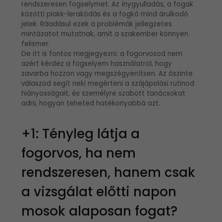
rendszeresen fogselymet. Az ínygyulladás, a fogak
közötti plakk-lerakódás és a fogkő mind árulkodó
jelek. Ráadásul ezek a problémák jellegzetes
mintázatot mutatnak, amit a szakember könnyen
felismer.
De itt is fontos megjegyezni: a fogorvosod nem
azért kérdez a fogselyem használatról, hogy
zavarba hozzon vagy megszégyenítsen. Az őszinte
válaszod segít neki megérteni a szájápolási rutinod
hiányosságait, és személyre szabott tanácsokat
adni, hogyan teheted hatékonyabbá azt.
+1: Tényleg látja a
fogorvos, ha nem
rendszeresen, hanem csak
a vizsgálat előtti napon
mosok alaposan fogat?