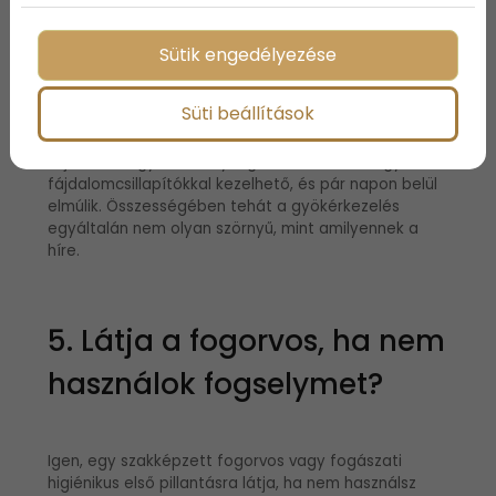
A beavatkozás előtt a fogorvos hatékony helyi
érzéstelenítést alkalmaz, így a kezelés során
minimális kellemetlenséget érezhetsz csak. A
Sütik engedélyezése
legtöbb páciens szerint a legrosszabb az injekció
beszúrásának rövid, pillanatnyi érzése, de még ez is
Süti beállítások
jóval elviselhetőbb, mint ahogy azt sokan elképzelik.
Ami a gyökérkezelés után következhet, az enyhe
fájdalom vagy érzékenység, ami általában egyszerű
fájdalomcsillapítókkal kezelhető, és pár napon belül
elmúlik. Összességében tehát a gyökérkezelés
egyáltalán nem olyan szörnyű, mint amilyennek a
híre.
5. Látja a fogorvos, ha nem
használok fogselymet?
Igen, egy szakképzett fogorvos vagy fogászati
higiénikus első pillantásra látja, ha nem használsz