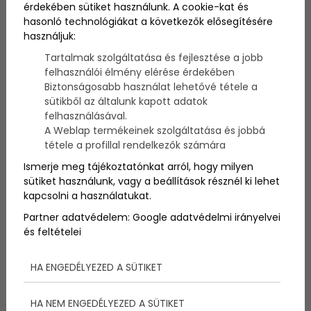
érdekében sütiket használunk. A cookie-kat és
A fogorvosi rendelőben gyakran érzed, hogy több
hasonló technológiákat a következők elősegítésére
kérdésed is lenne, de valahogy mégis benned
rekednek. Talán kellemetlennek, kínosnak érzed őket,
használjuk:
vagy egyszerűen csak attól félsz, hogy butának
Tartalmak szolgáltatása és fejlesztése a jobb
tűnsz miattuk. Pedig a fogorvosok pontosan tudják,
felhasználói élmény elérése érdekében
mennyire fontos az őszinte kommunikáció a sikeres
Biztonságosabb használat lehetővé tétele a
kezeléshez. Ebben a cikkben összegyűjtöttünk
sütikből az általunk kapott adatok
néhány olyan kérdést, amit sokan nem mernek
felhasználásával.
feltenni a rendelőben, pedig fontos lenne tisztázni
A Weblap termékeinek szolgáltatása és jobbá
ezeket. Lássuk, milyen válaszokat kaphatsz ezekre!
tétele a profillal rendelkezők számára
Ismerje meg tájékoztatónkat arról, hogy milyen
sütiket használunk, vagy a beállítások résznél ki lehet
kapcsolni a használatukat.
Partner adatvédelem:
Google adatvédelmi irányelvei
és feltételei
HA ENGEDÉLYEZED A SÜTIKET
HA NEM ENGEDÉLYEZED A SÜTIKET