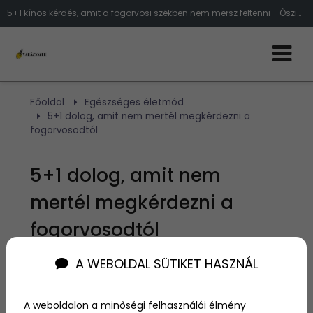
5+1 kínos kérdés, amit a fogorvosi székben nem mersz feltenni - Őszinte válaszok a fogászati félelmeidre és a koronákról is ami
Főoldal
Egészséges életmód
5+1 dolog, amit nem mertél megkérdezni a
fogorvosodtól
5+1 dolog, amit nem
mertél megkérdezni a
fogorvosodtól
A WEBOLDAL SÜTIKET HASZNÁL
Szerző:
admin
2025. március 18.
A weboldalon a minőségi felhasználói élmény