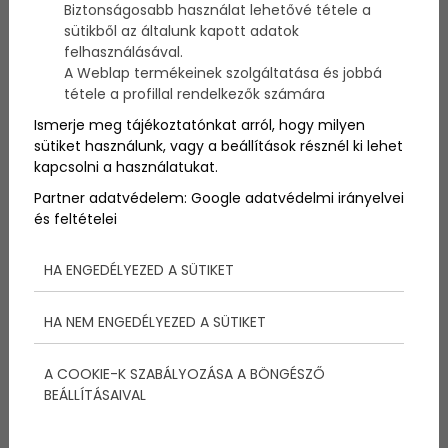
Biztonságosabb használat lehetővé tétele a
leggazdagabb fogyasztják, ezért nem csoda, hogy a
sütikből az általunk kapott adatok
mindennapi életben nem jönnek velünk szembe a
boltok polcain.
felhasználásával.
A Weblap termékeinek szolgáltatása és jobbá
tétele a profillal rendelkezők számára
Ismerje meg tájékoztatónkat arról, hogy milyen
sütiket használunk, vagy a beállítások résznél ki lehet
kapcsolni a használatukat.
Partner adatvédelem:
Google adatvédelmi irányelvei
és feltételei
HA ENGEDÉLYEZED A SÜTIKET
HA NEM ENGEDÉLYEZED A SÜTIKET
A COOKIE-K SZABÁLYOZÁSA A BÖNGÉSZŐ
A világ legdrágább
BEÁLLÍTÁSAIVAL
pezsgői