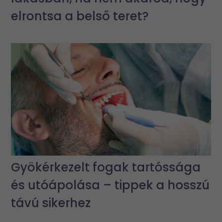
elrontsa a belső teret?
Gyökérkezelt fogak tartóssága
és utóápolása – tippek a hosszú
távú sikerhez