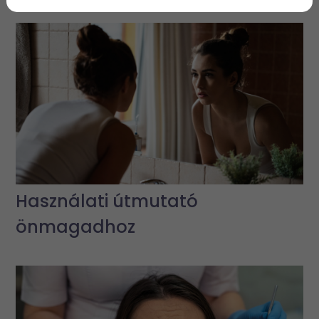
Használati útmutató
önmagadhoz