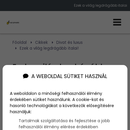
Ezek a világ legdrágább italai
Főoldal
Cikkek
Divat és luxus
Ezek a világ legdrágább italai!
Ezek a világ legdrágább
A WEBOLDAL SÜTIKET HASZNÁL
italai!
A weboldalon a minőségi felhasználói élmény
Szerző:
admin
érdekében sütiket használunk. A cookie-kat és
2018. július 16.
hasonló technológiákat a következők elősegítésére
használjuk:
Nemrégiben összegyűjtöttük a világ legdrágább
Tartalmak szolgáltatása és fejlesztése a jobb
ételeit, így most itt az ideje, hogy szót ejtsünk a világ
felhasználói élmény elérése érdekében
legdrágább italairól is! Ezeket az italokat is csupán a