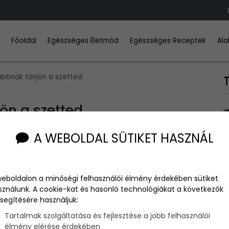
Főoldal
Egészséges Életmód
Egészséges Receptek
Ala
ábbnak tűnjön a szetted
ön a szetted
A WEBOLDAL SÜTIKET HASZNÁL
t tartani az aktuális trendekkel, és valljuk be, a pénztárcánk
weboldalon a minőségi felhasználói élmény érdekében sütiket
k olyan trükkök azonban, melyek segítségével kevés pénzből
sználunk. A cookie-kat és hasonló technológiákat a következők
segítésére használjuk:
Tartalmak szolgáltatása és fejlesztése a jobb felhasználói
élmény elérése érdekében