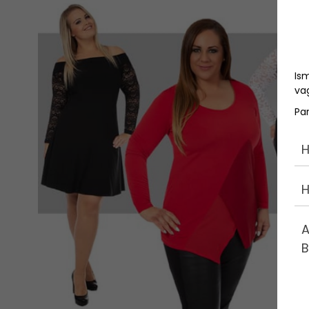
Is
vag
Pa
H
H
A
B