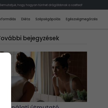
Bemutatjuk, hogy hogyan tűnhet drágábbnak a szetted!
kformálás
Diéta
Szépségápolás
Egészségmegőrzés
További bejegyzések
Használati útmutató