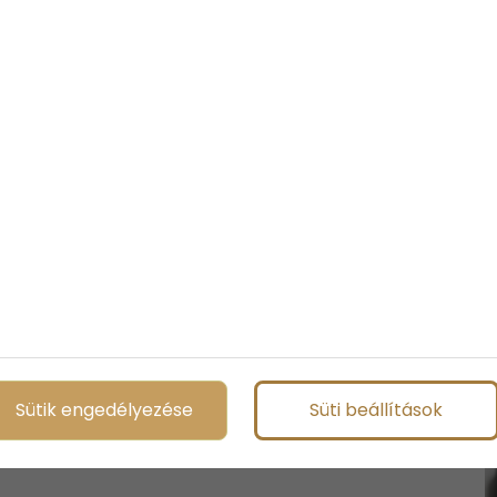
i a divatból és a segítségükkel professzionális lehet a
lézer, a fehér ing, egy egyszerű farmer.
ikkes lehet a megjelenésed, ha jól választod ki a ruhát. Ha
ee molett divat oldalát, ahol a
duci ruhák
kifejezetten a telt
, hogy érdemes kiegészítőt viselned. Azonban ha igazán luxus
azok jó minőségű, igényes darabok legyenek!
Sütik engedélyezése
Süti beállítások