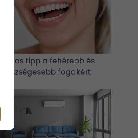
7 titkos tipp a fehérebb és
egészségesebb fogakért