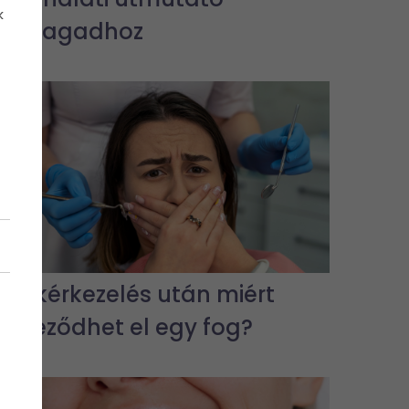
k
önmagadhoz
Gyökérkezelés után miért
színeződhet el egy fog?