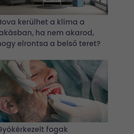
Hova kerülhet a klíma a
lakásban, ha nem akarod,
hogy elrontsa a belső teret?
Gyökérkezelt fogak