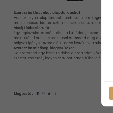
Szerezz be klasszikus alapdarabokat
Vannak olyan alapdarabok, amik sohasem fognak kimenn
megjelenésed. Ide tartozik a klasszikus ceruzaszoknya, a b
Viselj többször ruhát
Egy egészruha csodát tehet a külsőddel, hiszen igazán s
molettként keresel csinos ruhákat, ismerd meg a Wannab
hölgyek igényeit szem előtt tartva készülnek a ruhák.
Szerezz be minőségi kiegészítőket
Ha szeretnéd egy kicsit feldobni a szettedet, köztudott
szettet szeretnél, legyen csak pár darab fülbevalók, de 
Megosztás: