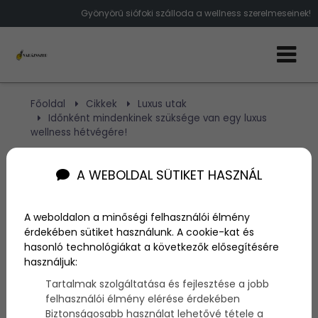
Gyönyörű siófoki szálloda a wellness szerelmeseinek!
Főoldal
Cikkek
Luxus utak
Időnként mindenkinek szüksége van egy luxus
wellness hétvégére!
Időnként mindenkinek
A WEBOLDAL SÜTIKET HASZNÁL
szüksége van egy luxus
A weboldalon a minőségi felhasználói élmény
wellness hétvégére!
érdekében sütiket használunk. A cookie-kat és
hasonló technológiákat a következők elősegítésére
használjuk:
Szerző:
admin
Tartalmak szolgáltatása és fejlesztése a jobb
2018. június 28.
felhasználói élmény elérése érdekében
Biztonságosabb használat lehetővé tétele a