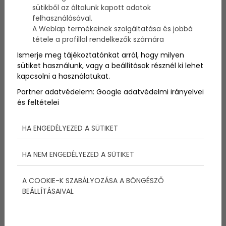
Egyre népszerűbbek kis hazánkban is a wellness
sütikből az általunk kapott adatok
hotelek, melyek kedvező áron kínálnak néhány
felhasználásával.
éjszakás tartózkodással egybekötött wellness és
A Weblap termékeinek szolgáltatása és jobbá
spa szolgáltatásokat. Ha belföldi utazást tervezünk
tétele a profillal rendelkezők számára
elsőkörben a Balaton jut eszünkbe, de
Ismerje meg tájékoztatónkat arról, hogy milyen
mindenképpen az elsők között veszünk számításba
sütiket használunk, vagy a beállítások résznél ki lehet
egy Balaton környéki helyszínt is. Cikkünkben egy
kapcsolni a használatukat.
igazán jó wellness hétvége után kutattunk.
Partner adatvédelem:
Google adatvédelmi irányelvei
és feltételei
HA ENGEDÉLYEZED A SÜTIKET
HA NEM ENGEDÉLYEZED A SÜTIKET
A COOKIE-K SZABÁLYOZÁSA A BÖNGÉSZŐ
BEÁLLÍTÁSAIVAL