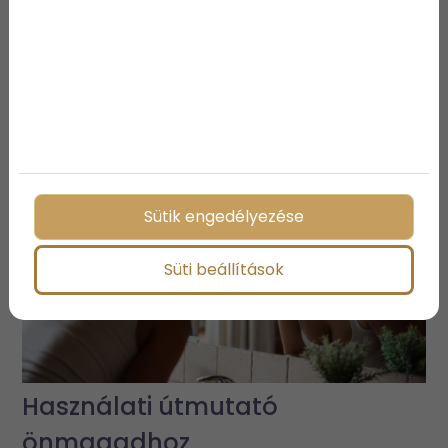
Megosztás:
További bejegyzések
Sütik engedélyezése
Süti beállítások
Használati útmutató
önmagadhoz