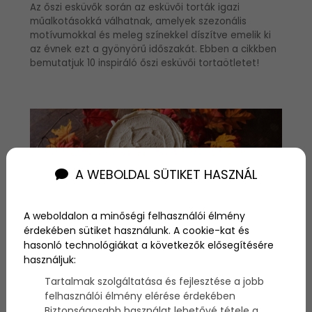
Az őszi esküvők során az esküvői torták igazi
műalkotásokká válhatnak, amelyek szezonális
motívumokkal és meleg színekkel díszítve emelik ki
az évnek ezt a gyönyörű időszakát. Ebben a cikkben
bemutatjuk 10 inspiráló őszi esküvői tortaötletet!
A WEBOLDAL SÜTIKET HASZNÁL
A weboldalon a minőségi felhasználói élmény
érdekében sütiket használunk. A cookie-kat és
hasonló technológiákat a következők elősegítésére
használjuk:
Tartalmak szolgáltatása és fejlesztése a jobb
felhasználói élmény elérése érdekében
Őszi esküvői tortaötletek
Biztonságosabb használat lehetővé tétele a