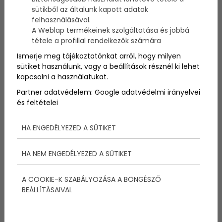
sütikből az általunk kapott adatok
felhasználásával.
Az őszi esküvők varázslatos időszakok, amikor a
A Weblap termékeinek szolgáltatása és jobbá
szezonális szépség és a meleg színek egyaránt
tétele a profillal rendelkezők számára
lehetőséget kínálnak az esküvői torták kreatív
Ismerje meg tájékoztatónkat arról, hogy milyen
díszítésére. Bár a fehér esküvői torta mindig divatos
sütiket használunk, vagy a beállítások résznél ki lehet
választás, az őszi esküvői torták lehetőséget
kapcsolni a használatukat.
nyújtanak a szezonális motívumok, a természetes
elemek és a szezonhoz illő színek kreatív
Partner adatvédelem:
Google adatvédelmi irányelvei
alkalmazására. Ebben a cikkben 10 lenyűgöző őszi
és feltételei
esküvői tortaötletet osztunk meg, amelyek
garantáltan magukra vonzzák a figyelmet és
HA ENGEDÉLYEZED A SÜTIKET
harmonizálnak az őszi esküvők stílusával.
Az
esküvői torta
az a tortád, amire örökre emlékezni
HA NEM ENGEDÉLYEZED A SÜTIKET
fogsz, így ha hasonló csodákkal szeretnéd
megkoronázni a nagy Napot, keresd a Marangona
Cukrászdát!
A COOKIE-K SZABÁLYOZÁSA A BÖNGÉSZŐ
BEÁLLÍTÁSAIVAL