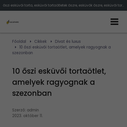
őszi esküvői torta, esküvői tortaötletek őszre, esküvők őszre, esküvői torta ötletek
Főoldal
Cikkek
Divat és luxus
10 őszi esküvői tortaötlet, amelyek ragyognak a
szezonban
10 őszi esküvői tortaötlet,
amelyek ragyognak a
szezonban
Szerző:
admin
2023. október 11.