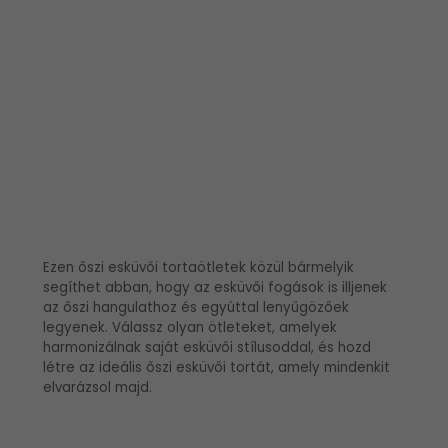
Ezen őszi esküvői tortaötletek közül bármelyik
segíthet abban, hogy az esküvői fogások is illjenek
az őszi hangulathoz és egyúttal lenyűgözőek
legyenek. Válassz olyan ötleteket, amelyek
harmonizálnak saját esküvői stílusoddal, és hozd
létre az ideális őszi esküvői tortát, amely mindenkit
elvarázsol majd.