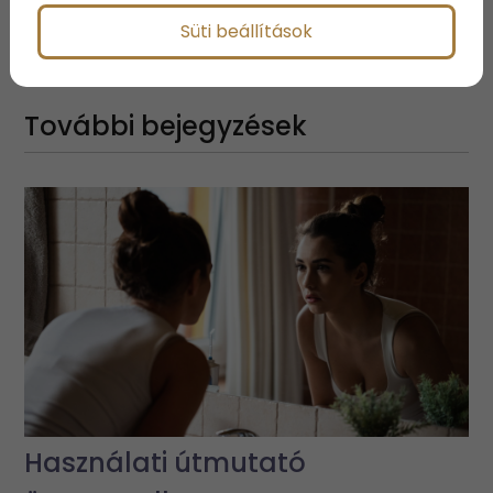
Megosztás:
Süti beállítások
További bejegyzések
Használati útmutató