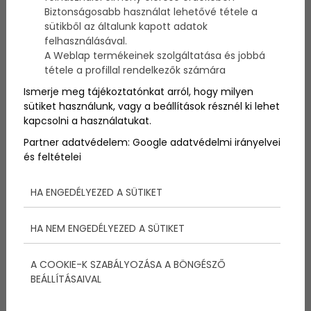
Biztonságosabb használat lehetővé tétele a
sütikből az általunk kapott adatok
A bőrszárazságot okozó bűnösök listája elég hosszú,
felhasználásával.
kezdve a napi fürdési szokásoktól (túl forró zuhany,
A Weblap termékeinek szolgáltatása és jobbá
nem túl puha törölköző használata) és a hideg téli
tétele a profillal rendelkezők számára
időjárástól egészen az idővel fellépő természetes
olajok hiányáig a bőrben. Valószínűleg te is több
Ismerje meg tájékoztatónkat arról, hogy milyen
terméket kipróbáltál már a száraz bőrödre, azonban
sütiket használunk, vagy a beállítások résznél ki lehet
lehet, hogy a drogériák helyett épp a konyhádban
kapcsolni a használatukat.
rejlik a megoldás. Mutatunk 4 csodaszert, melyet a
Partner adatvédelem:
Google adatvédelmi irányelvei
konyhában található alapanyagokból is
és feltételei
elkészíthetsz!
HA ENGEDÉLYEZED A SÜTIKET
HA NEM ENGEDÉLYEZED A SÜTIKET
A COOKIE-K SZABÁLYOZÁSA A BÖNGÉSZŐ
BEÁLLÍTÁSAIVAL