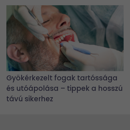
Gyökérkezelt fogak tartóssága
és utóápolása – tippek a hosszú
távú sikerhez