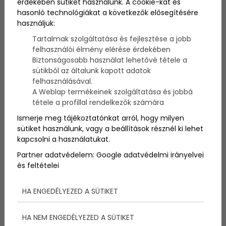
érdekében sütiket használunk. A cookie-kat és
hasonló technológiákat a következők elősegítésére
használjuk:
Friss diplomásként indulsz az orvosi pályán? 5+1 tipp,
amire érdemes odafigyelned karriered elején – hogy
Tartalmak szolgáltatása és fejlesztése a jobb
magabiztosan vágj bele a szakmai életedbe.
felhasználói élmény elérése érdekében
Biztonságosabb használat lehetővé tétele a
sütikből az általunk kapott adatok
felhasználásával.
A Weblap termékeinek szolgáltatása és jobbá
tétele a profillal rendelkezők számára
Ismerje meg tájékoztatónkat arról, hogy milyen
sütiket használunk, vagy a beállítások résznél ki lehet
kapcsolni a használatukat.
Partner adatvédelem:
Google adatvédelmi irányelvei
és feltételei
HA ENGEDÉLYEZED A SÜTIKET
Most kezded az orvosi
HA NEM ENGEDÉLYEZED A SÜTIKET