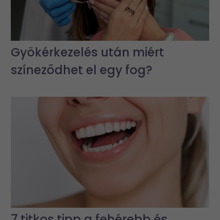
Gyökérkezelés után miért
színeződhet el egy fog?
7 titkos tipp a fehérebb és