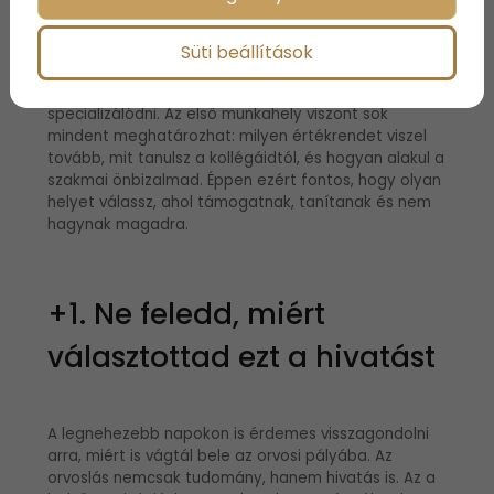
az első állásról, és nem biztos, hogy az első
választás tökéletes lesz. Ez teljesen rendben van. A
cél nem az, hogy azonnal megtaláld a „végső”
Süti beállítások
munkahelyet, hanem az, hogy tapasztalatot szerezz,
és közben tisztábban lásd, merre szeretnél
specializálódni. Az első munkahely viszont sok
mindent meghatározhat: milyen értékrendet viszel
tovább, mit tanulsz a kollégáidtól, és hogyan alakul a
szakmai önbizalmad. Éppen ezért fontos, hogy olyan
helyet válassz, ahol támogatnak, tanítanak és nem
hagynak magadra.
+1. Ne feledd, miért
választottad ezt a hivatást
A legnehezebb napokon is érdemes visszagondolni
arra, miért is vágtál bele az orvosi pályába. Az
orvoslás nemcsak tudomány, hanem hivatás is. Az a