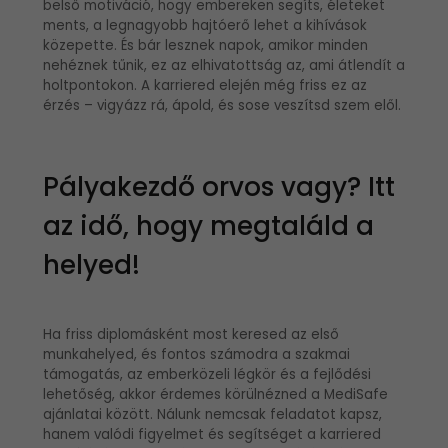
belső motiváció, hogy embereken segíts, életeket
ments, a legnagyobb hajtóerő lehet a kihívások
közepette. És bár lesznek napok, amikor minden
nehéznek tűnik, ez az elhivatottság az, ami átlendít a
holtpontokon. A karriered elején még friss ez az
érzés – vigyázz rá, ápold, és sose veszítsd szem elől.
Pályakezdő orvos vagy? Itt
az idő, hogy megtaláld a
helyed!
Ha friss diplomásként most keresed az első
munkahelyed, és fontos számodra a szakmai
támogatás, az emberközeli légkör és a fejlődési
lehetőség, akkor érdemes körülnézned a MediSafe
ajánlatai között. Nálunk nemcsak feladatot kapsz,
hanem valódi figyelmet és segítséget a karriered