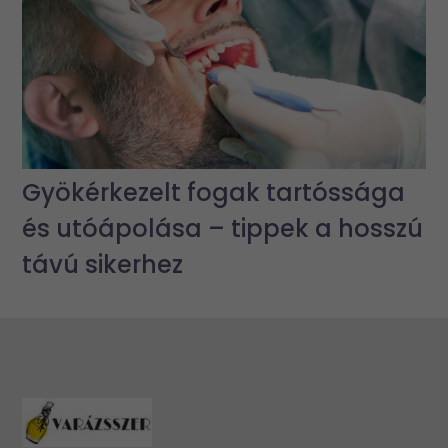
Gyökérkezelt fogak tartóssága
és utóápolása – tippek a hosszú
távú sikerhez