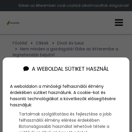
Ebben az étteremben csak családi alkalmazottak dolgoznak!
Főoldal
Cikkek
Divat és luxus
Nem minden a gazdagoké! Ebbe az étterembe a
legnehezebb bejutni!
A WEBOLDAL SÜTIKET HASZNÁL
Nem minden a gazdagoké!
Ebbe az étterembe a
A weboldalon a minőségi felhasználói élmény
érdekében sütiket használunk. A cookie-kat és
legnehezebb bejutni!
hasonló technológiákat a következők elősegítésére
használjuk:
Tartalmak szolgáltatása és fejlesztése a jobb
Szerző:
admin
felhasználói élmény elérése érdekében
2018. július 16.
Biztonságosabb használat lehetővé tétele a