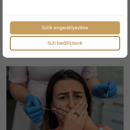
Sütik engedélyezése
Használati útmutató
Süti beállítások
önmagadhoz