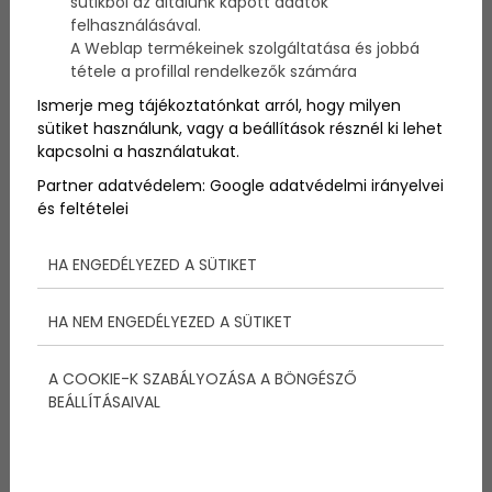
sütikből az általunk kapott adatok
Gondolnád, hogy vannak a világon olyan helyek,
felhasználásával.
amelyre még a világ leggazdagabb emberei sem
A Weblap termékeinek szolgáltatása és jobbá
léphetnek be csak olyan könnyedén? Ilyen hely a
tétele a profillal rendelkezők számára
New Yorkban található Rao’s étterem is! Olvasd el
cikkünket és tudd meg, hogy miért ilyen különleges
Ismerje meg tájékoztatónkat arról, hogy milyen
ez a hely!
sütiket használunk, vagy a beállítások résznél ki lehet
kapcsolni a használatukat.
Partner adatvédelem:
Google adatvédelmi irányelvei
és feltételei
HA ENGEDÉLYEZED A SÜTIKET
HA NEM ENGEDÉLYEZED A SÜTIKET
A COOKIE-K SZABÁLYOZÁSA A BÖNGÉSZŐ
BEÁLLÍTÁSAIVAL