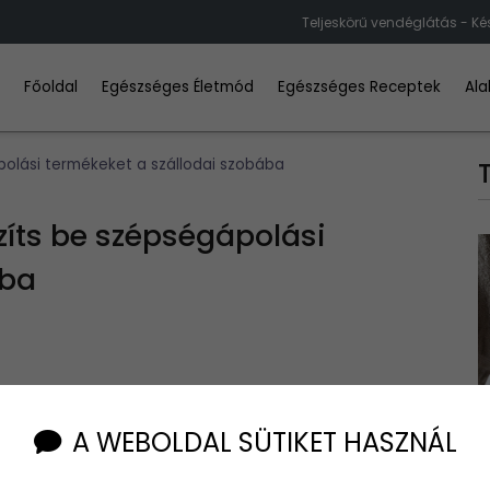
Teljeskörű vendéglátás - Ké
Főoldal
Egészséges Életmód
Egészséges Receptek
Ala
polási termékeket a szállodai szobába
zíts be szépségápolási
ába
i szobáidba, hogy vendégeid luxusélményben részesüljenek,
A WEBOLDAL SÜTIKET HASZNÁL