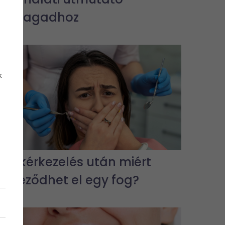
önmagadhoz
k
Gyökérkezelés után miért
színeződhet el egy fog?