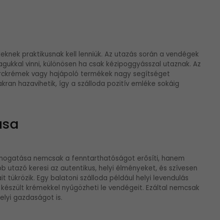
knek praktikusnak kell lenniük. Az utazás során a vendégek
kkal vinni, különösen ha csak kézipoggyásszal utaznak. Az
, arckrémek vagy hajápoló termékek nagy segítséget
an hazavihetik, így a szálloda pozitív emléke sokáig
ása
ámogatása nemcsak a fenntarthatóságot erősíti, hanem
b utazó keresi az autentikus, helyi élményeket, és szívesen
 tükrözik. Egy balatoni szálloda például helyi levendulás
szült krémekkel nyűgözheti le vendégeit. Ezáltal nemcsak
lyi gazdaságot is.