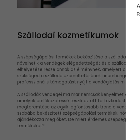
A
B
Szállodai kozmetikumok
A szépségápolási termékek bekészítése a szállodai szobák
növelhetik a vendégek elégedettségét és a szálloda pres
elhelyezése része annak az élménynek, amelyért a vendé
szükséged a szálloda üzemeltetésének finomhangolásáb
professzionális támogatást nyújt a vendéglátás minden t
A szállodák vendégei ma már nemcsak kényelmet és minősé
amelyek emlékezetessé teszik az ott tartózkodást. A rés
megteremtése az egyik legfontosabb trend a vendéglátás 
szobába bekészített szépségápolási termékek, növelheti
ajándékozza meg őket. De miért érdemes szépségápolási t
termékeket?