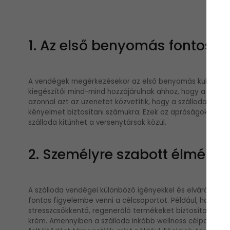
1. Az első benyomás fontoss
A vendégek megérkezésekor az első benyomás kulcsfontos
kiegészítői mind-mind hozzájárulnak ahhoz, hogy a vendé
azonnal azt az üzenetet közvetítik, hogy a szálloda törőd
kényelmet biztosítani számukra. Ezek az apróságok nemcsa
szálloda kitűnhet a versenytársak közül.
2. Személyre szabott élmény
A szálloda vendégei különböző igényekkel és elvárásokka
fontos figyelembe venni a célcsoportot. Például, ha a szál
stresszcsökkentő, regeneráló termékeket biztosítani, mint
krém. Amennyiben a szálloda inkább wellness célpont, oly