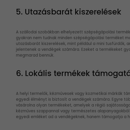
5. Utazásbarát kiszerelések
A szállodai szobákban elhelyezett szépségápolási terméke
gyakran nem tudnak minden szépségápolási terméket magu
utazásbarát kiszerelések, mint például a mini tusfürdők
jelentenek a vendégek számára. Ezeket a termékeket gyakr
megmarad bennük.
6. Lokális termékek támogat
A helyi termelők, kézművesek vagy kozmetikai márkák t
egyedi élményt is biztosít a vendégek számára. Egyre töb
vásárolna olyan termékeket, amelyek a régió sajátosságait
kézműves szappannal vagy természetes alapanyagokból ké
egyedi emléket ad a vendégeknek, hanem támogatja a he