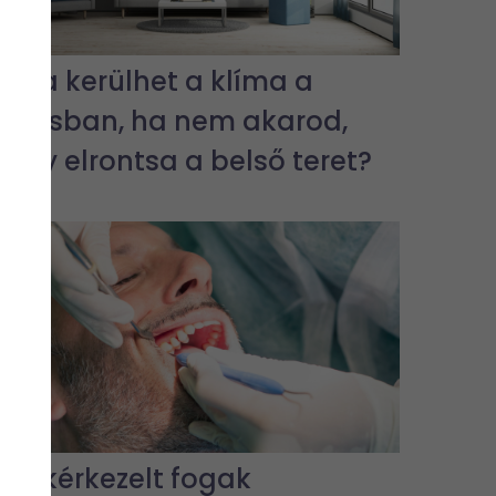
Hova kerülhet a klíma a
lakásban, ha nem akarod,
hogy elrontsa a belső teret?
Gyökérkezelt fogak