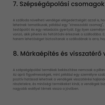
7. Szépségápolási csomagok 
A szálloda növelheti vendégei elégedettségét azzal is, 
lehetnek tematikusak, például egy "stresszoldó csomag", 
testápolót és egy relaxációs gyertyát. Egy ilyen szemé
vonzó, akik pihenni és feltöltődni érkeznek a szállodába
hanem lehetőséget biztosítanak a szállodának is arra, ho
8. Márkaépítés és visszatérő
A szépségápolási termékek bekészítése nemcsak a pillanat
Az apró figyelmességek, mint például egy személyre szabo
pozitív hatással lehetnek a vendégek visszatérési hajlan
részletekre, és minőségi termékeket kínál, a vendégek biz
nagyobb eséllyel térnek vissza a jövőben.