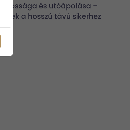
tartóssága és utóápolása –
tippek a hosszú távú sikerhez