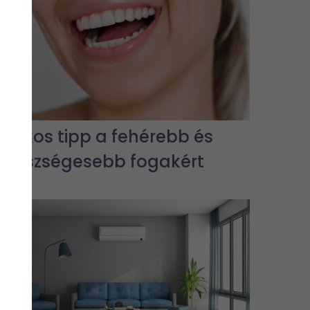
7 titkos tipp a fehérebb és
egészségesebb fogakért