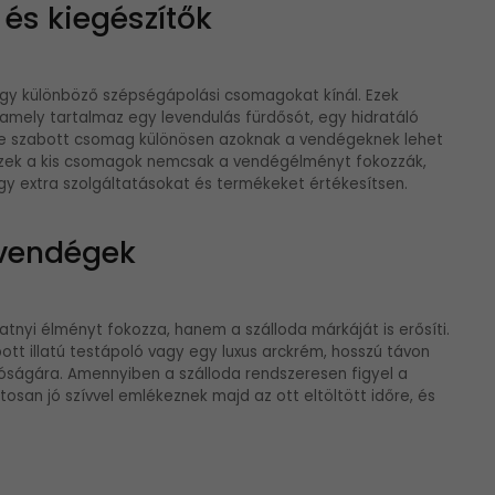
és kiegészítők
hogy különböző szépségápolási csomagokat kínál. Ezek
amely tartalmaz egy levendulás fürdősót, egy hidratáló
lyre szabott csomag különösen azoknak a vendégeknek lehet
. Ezek a kis csomagok nemcsak a vendégélményt fokozzák,
gy extra szolgáltatásokat és termékeket értékesítsen.
 vendégek
nyi élményt fokozza, hanem a szálloda márkáját is erősíti.
tt illatú testápoló vagy egy luxus arckrém, hosszú távon
dóságára. Amennyiben a szálloda rendszeresen figyel a
tosan jó szívvel emlékeznek majd az ott eltöltött időre, és