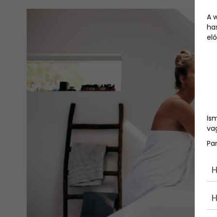
A 
ha
elő
Is
vag
Pa
H
H