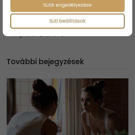
Sütik engedélyezése
Süti beállítások
Megosztás:
További bejegyzések