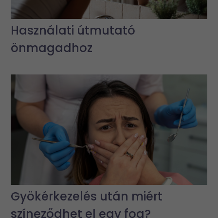
Használati útmutató
önmagadhoz
Gyökérkezelés után miért
színeződhet el egy fog?