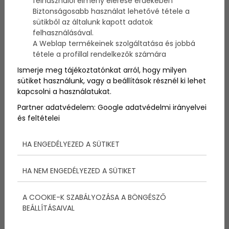
felhasználói élmény elérése érdekében
Biztonságosabb használat lehetővé tétele a
sütikből az általunk kapott adatok
Manapság nagyon sok hírességen láthatjuk, hogy
felhasználásával.
mennyire vonzó tud lenni a telt ajak. Te is szeretnél
A Weblap termékeinek szolgáltatása és jobbá
teltebb ajkakat, vagy legalábbis a látszatát kelteni?
tétele a profillal rendelkezők számára
Mutatunk néhány smink trükköt, amikkel egyszerűen
elérheted!
Ismerje meg tájékoztatónkat arról, hogy milyen
sütiket használunk, vagy a beállítások résznél ki lehet
kapcsolni a használatukat.
Partner adatvédelem:
Google adatvédelmi irányelvei
és feltételei
HA ENGEDÉLYEZED A SÜTIKET
HA NEM ENGEDÉLYEZED A SÜTIKET
A COOKIE-K SZABÁLYOZÁSA A BÖNGÉSZŐ
BEÁLLÍTÁSAIVAL