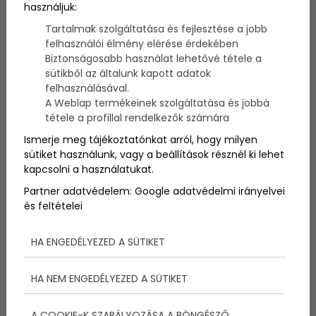
használjuk:
Tartalmak szolgáltatása és fejlesztése a jobb
Mosonmagyaróvár környékén vár 5 kihagyhatatlan
felhasználói élmény elérése érdekében
látnivaló: gazdag történelem, lenyűgöző természet
Biztonságosabb használat lehetővé tétele a
és ínycsiklandó gasztronómiai élmények minden
sütikből az általunk kapott adatok
kalandvágyó számára.
felhasználásával.
A Weblap termékeinek szolgáltatása és jobbá
tétele a profillal rendelkezők számára
Ismerje meg tájékoztatónkat arról, hogy milyen
sütiket használunk, vagy a beállítások résznél ki lehet
kapcsolni a használatukat.
Partner adatvédelem:
Google adatvédelmi irányelvei
és feltételei
HA ENGEDÉLYEZED A SÜTIKET
HA NEM ENGEDÉLYEZED A SÜTIKET
A COOKIE-K SZABÁLYOZÁSA A BÖNGÉSZŐ