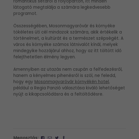
romantikus sétáról a folyóparton, itt minden
látogató megtalálja a számára legkedvesebb
programot.
Összességében, Mosonmagyaróvár és környéke
tökéletes úti cél mindazok számára, akik értékelik a
történelmet, a kultúrát és a természet szépségét. A
város és környéke számos látnivalót kínál, melyek
mindegyike hozzájárul ahhoz, hogy az itt töltött idő
felejthetetlen élmény legyen.
Amennyiben az utazás nem csupán a felfedezésről,
hanem a kényelmes pihenésről is szól, ne feledd,
hogy egy
Mosonmagyaróvár környékén hotel
,
például a Regia Panzió választása kiváló lehetőséget
nyújt a kikapcsolódásra és a feltöltődésre.
Megosztás: