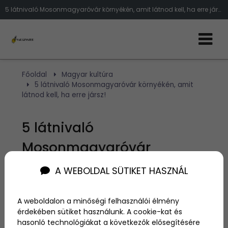
5 látnivaló Mosonmagyaróvár környékén, amit látnod kell, ha erre jársz!
Főoldal
Magyar kultúra
5 látnivaló Mosonmagyaróvár környékén, amit
látnod kell, ha erre jársz!
5 látnivaló
Mosonmagyaróvár
környékén, amit látnod
A WEBOLDAL SÜTIKET HASZNÁL
kell, ha erre jársz!
A weboldalon a minőségi felhasználói élmény
érdekében sütiket használunk. A cookie-kat és
Szerző:
admin
hasonló technológiákat a következők elősegítésére
2025. február 24.