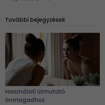
További bejegyzések
Használati útmutató
önmagadhoz