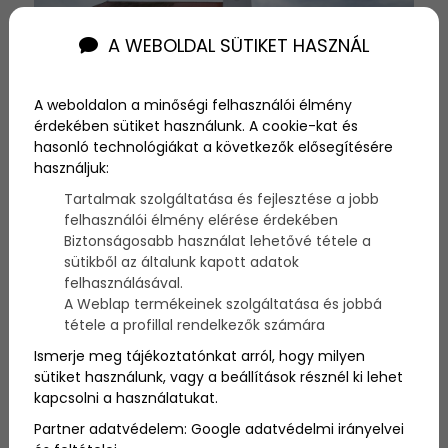
A WEBOLDAL SÜTIKET HASZNÁL
A weboldalon a minőségi felhasználói élmény
érdekében sütiket használunk. A cookie-kat és
hasonló technológiákat a következők elősegítésére
2025-02-24
használjuk:
Tartalmak szolgáltatása és fejlesztése a jobb
5 látnivaló
felhasználói élmény elérése érdekében
Biztonságosabb használat lehetővé tétele a
Mosonmagyaróvár
sütikből az általunk kapott adatok
felhasználásával.
környékén, amit látnod
A Weblap termékeinek szolgáltatása és jobbá
kell, ha erre jársz!
tétele a profillal rendelkezők számára
Ismerje meg tájékoztatónkat arról, hogy milyen
Mosonmagyaróvár környékén vár 5
sütiket használunk, vagy a beállítások résznél ki lehet
kihagyhatatlan látnivaló: gazdag történelem,
kapcsolni a használatukat.
lenyűgöző természet és ínycsiklandó
gasztronómiai élmények minden kalandvágyó
Partner adatvédelem:
Google adatvédelmi irányelvei
számára.