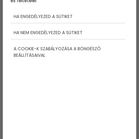
és feltételei
Tovább
HA ENGEDÉLYEZED A SÜTIKET
HA NEM ENGEDÉLYEZED A SÜTIKET
A COOKIE-K SZABÁLYOZÁSA A BÖNGÉSZŐ
BEÁLLÍTÁSAIVAL
2024-10-24
Egészségtudatosság a