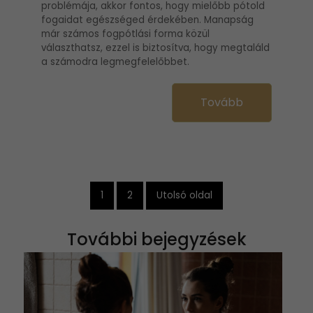
problémája, akkor fontos, hogy mielőbb pótold
fogaidat egészséged érdekében. Manapság
már számos fogpótlási forma közül
választhatsz, ezzel is biztosítva, hogy megtaláld
a számodra legmegfelelőbbet.
Tovább
1
2
Utolsó oldal
További bejegyzések