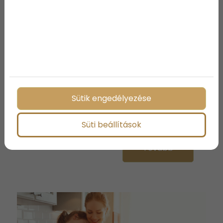
2022-05-30
Gyors olaszos ételek a
sűrű délutánokra
Neked is van, hogy alig van időd főzni, de valami
Sütik engedélyezése
finommal lepnéd meg a párod, családod?
Mostani cikkünkben segítünk felidézni a
legegyszerűbben elkészíthető olaszos ételeket!
Süti beállítások
Tovább