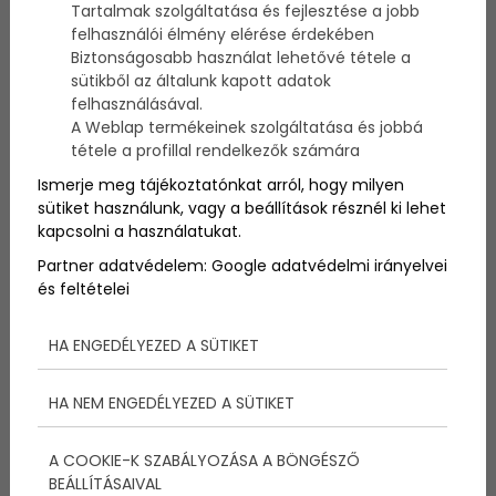
Tartalmak szolgáltatása és fejlesztése a jobb
kísér. Sokan utálják a gondolatot, hogy mások a
felhasználói élmény elérése érdekében
szájukban dolgozzanak, vagy egyszerűen félnek a
Biztonságosabb használat lehetővé tétele a
fogorvosi fúró hangjától, így a fogorvost a
fájdalommal társítják.
sütikből az általunk kapott adatok
felhasználásával.
A Weblap termékeinek szolgáltatása és jobbá
tétele a profillal rendelkezők számára
Ismerje meg tájékoztatónkat arról, hogy milyen
sütiket használunk, vagy a beállítások résznél ki lehet
kapcsolni a használatukat.
Partner adatvédelem:
Google adatvédelmi irányelvei
és feltételei
HA ENGEDÉLYEZED A SÜTIKET
HA NEM ENGEDÉLYEZED A SÜTIKET
Akár hiszed, akár nem, a fájdalomnak nem kell
olyannak lennie, amelyet a fogorvos látogatásához
A COOKIE-K SZABÁLYOZÁSA A BÖNGÉSZŐ
társítunk. A fogorvos sokat tehet a fogászati
BEÁLLÍTÁSAIVAL
eljárások során fellépő fájdalom enyhítése