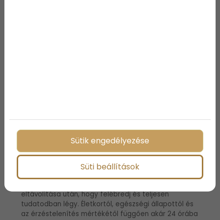
A tipikus fogászati helyi érzéstelenítés 2-5 óráig tart,
attól függően, hogy mennyit kért fogorvosos az
eljárásra. A helyi érzéstelenítő hatás fokozatosan
elmúlik, a beavatkozást követő órákban az érzés
lassan visszatér a területre.
A fogorvos háromféleképpen adhat be
mélynyugtatót: gázként (nitrogén-oxidként),
maszkon, orálisan vagy intravénásan beadott
tablettán keresztül. A tapasztalt hatások időtartama
attól függ, hogy melyik módszert alkalmazzák az
érzéstelenítéshez. Ha maszkon keresztül adják be a
gázt, a hatások könnyen elmúlnak, amint a
Sütik engedélyezése
gázellátás leáll, de a beavatkozás után néhány óráig
még tájékozódási zavart tapasztalhatunk.
Süti beállítások
Intravénásan beadott általános érzéstelenítő
esetén akár 45 percbe is telhet az IV katéter
eltávolítása után, hogy felébredj és teljesen
tudatodban légy. Életkortól, egészségi állapottól és
az érzéstelenítés mértékétől függően akár 24 órába