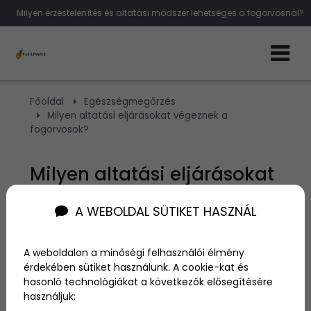
Milyen érzéstelenítés és altatási módszer lehetséges a fogorvosnál?
Főoldal
Egészségmegőrzés
Milyen altatási eljárásokat végeznek a
fogorvosok?
Milyen altatási eljárásokat
végeznek a fogorvosok?
A WEBOLDAL SÜTIKET HASZNÁL
Szerző:
admin
A weboldalon a minőségi felhasználói élmény
2022. december 6.
érdekében sütiket használunk. A cookie-kat és
hasonló technológiákat a következők elősegítésére
A fogorvoshoz járás sok emberben félelmet kelt. Ez
használjuk:
egy olyan utazás, amelyet szorongás és aggodalom