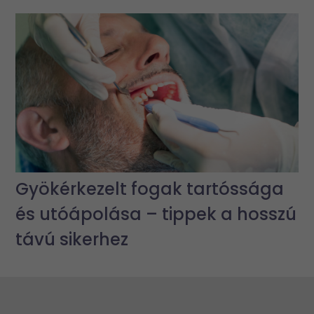
Gyökérkezelt fogak tartóssága
és utóápolása – tippek a hosszú
távú sikerhez