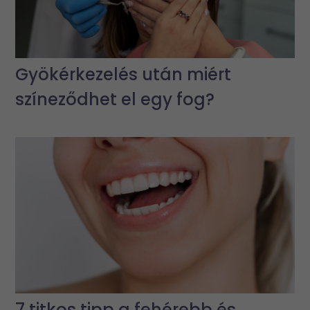
Gyökérkezelés után miért
színeződhet el egy fog?
7 titkos tipp a fehérebb és