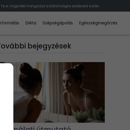
s Te is nagyobb hangsúlyt a biztonságra edzéseid során
kformálás
Diéta
Szépségápolás
Egészségmegőrzés
További bejegyzések
Használati útmutató