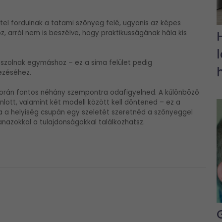
el fordulnak a tatami szőnyeg felé, ugyanis az képes
 arról nem is beszélve, hogy praktikusságának hála kis
sszolnak egymáshoz – ez a sima felület pedig
lezéséhez.
orán fontos néhány szempontra odafigyelned. A különböző
tt, valamint két modell között kell döntened – ez a
a a helyiség csupán egy szeletét szeretnéd a szőnyeggel
anazokkal a tulajdonságokkal találkozhatsz.