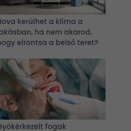
Hova kerülhet a klíma a
lakásban, ha nem akarod,
hogy elrontsa a belső teret?
Gyökérkezelt fogak