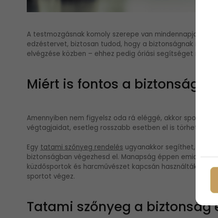
A testmozgásnak komoly szerepe van mindennapjainkban. A
edzéstervet, biztosan tudod, hogy a biztonságnak is kulcs
elvégzése közben – ehhez pedig óriási segítséget nyújth
Miért is fontos a biztonság?
Amennyiben nem figyelsz oda rá eléggé, akkor sportolá
végtagjaidat, esetleg rosszabb esetben el is törheted va
Egy
tatami szőnyeg rendelés
ugyanakkor segíthet, hogy 
biztonságban végezhesd el. Manapság éppen emiatt már s
küzdősportok és harcművészet kapcsán használták, mégis
sportot végez.
Tatami szőnyeg a biztonság