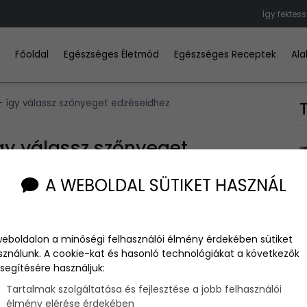
Így fektes
Főoldal
Egészséges Életmód
Egészséges Receptek
Ala
– így válassz szőnyeget edzéseidhez
így válassz szőnyeget
A WEBOLDAL SÜTIKET HASZNÁL
weboldalon a minőségi felhasználói élmény érdekében sütiket
sználunk. A cookie-kat és hasonló technológiákat a következők
 a mozgásra is nagyobb hangsúlyt fektetni. Mégis, mielőtt
segítésére használjuk:
hangsúlyt fektetned – lássuk, hogyan!
Tartalmak szolgáltatása és fejlesztése a jobb felhasználói
élmény elérése érdekében