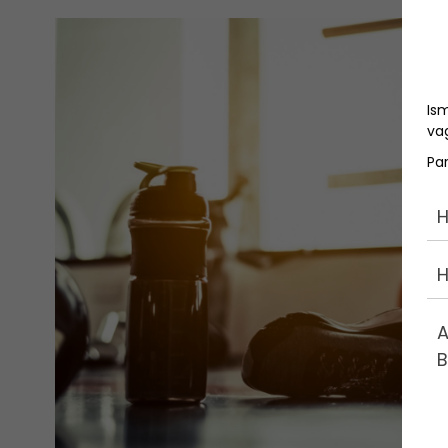
Is
vag
Pa
H
H
A
B