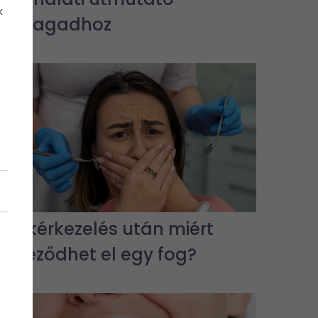
k
önmagadhoz
Gyökérkezelés után miért
színeződhet el egy fog?