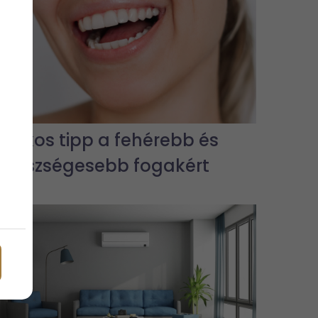
7 titkos tipp a fehérebb és
egészségesebb fogakért