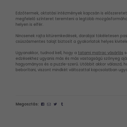
Edzőtermek, oktatási intézmények kapcsán is előszeretett
megfelelő színteret teremteni a legtöbb mozgásformához,
helyen is elfér.
Nincsenek rajta kitüremkedések, darabjai tökéletesen pa
csúszásmentes talajt biztosít a gyakorlatok helyes kivite
Ugyanakkor, tudnod kell, hogy a
tatami matrac vásárlás
s
edzésekhez ugyanis más és más vastagságú szőnyeg ajánlo
hagyományos és a puzzle-szerű. Utóbbit akkor válaszd, h
beborítani, viszont mindkét változattal kapcsolatban ugy
Megosztás: