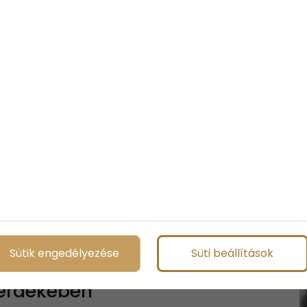
bban az esetben, ha már Te is kialakítottál egy bevált
fontosságú szerepet kell tulajdonítani a gyakorlatok
at egy tatami szőnyeg.
s közben könnyedén megsérülhetsz, meghúzhatod
lamidet.
a legtöbb gyakorlatot zökkenőmentesen, a legnagyobb
zámtalan helyen találkozhatunk azzal. Eleinte csupán a
 ma már mindenkinek remek társává válhat, aki bármilyen
Sütik engedélyezése
Süti beállítások
 érdekében