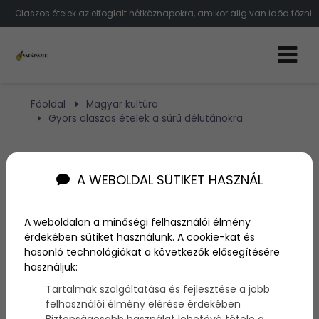
Olaszos ételek az elfoglalt hétköznapokra, amikor alig van időd főzni
Főoldal
Magyar kultúra
Gyors olaszos ételek a sűrű délutánokra
Gyors olaszos ételek a sűrű
A WEBOLDAL SÜTIKET HASZNÁL
délutánokra
A weboldalon a minőségi felhasználói élmény
Szerző:
admin
érdekében sütiket használunk. A cookie-kat és
2022. május 30.
hasonló technológiákat a következők elősegítésére
használjuk:
Neked is van, hogy alig van időd főzni, de valami
Tartalmak szolgáltatása és fejlesztése a jobb
finommal lepnéd meg a párod, családod? Mostani
felhasználói élmény elérése érdekében
cikkünkben segítünk felidézni a legegyszerűbben
Biztonságosabb használat lehetővé tétele a