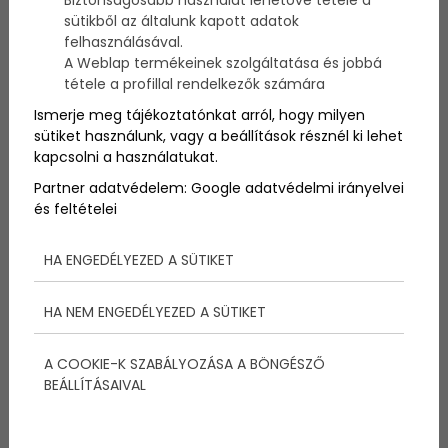
elkészíthető olaszos ételeket!
sütikből az általunk kapott adatok
felhasználásával.
A Weblap termékeinek szolgáltatása és jobbá
tétele a profillal rendelkezők számára
Ismerje meg tájékoztatónkat arról, hogy milyen
sütiket használunk, vagy a beállítások résznél ki lehet
kapcsolni a használatukat.
Partner adatvédelem:
Google adatvédelmi irányelvei
és feltételei
HA ENGEDÉLYEZED A SÜTIKET
HA NEM ENGEDÉLYEZED A SÜTIKET
No.1. Spaghetti
A COOKIE-K SZABÁLYOZÁSA A BÖNGÉSZŐ
BEÁLLÍTÁSAIVAL
A spagetti szinte percek alatt elkészül, és mivel nem
kell folyamatosan kevergetni, a legfárasztóbb nap