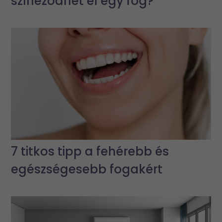
színeződhet el egy fog?
7 titkos tipp a fehérebb és
egészségesebb fogakért