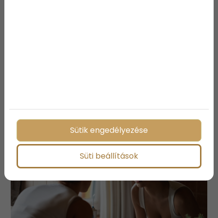
Megosztás:
További bejegyzések
Sütik engedélyezése
Süti beállítások